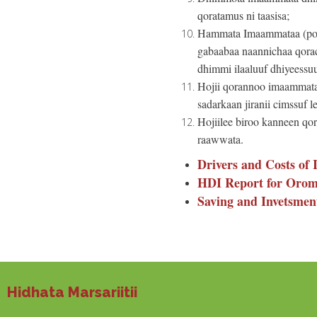
qoratamus ni taasisa;
Hammata Imaammataa (poli
gabaabaa naannichaa qora
dhimmi ilaaluuf dhiyeessu
Hojii qorannoo imaammata
sadarkaan jiranii cimssuf 
Hojiilee biroo kanneen q
raawwata.
Drivers and Costs of 
HDI Report for Oromi
Saving and Invetsme
Hidhata Marsariitii