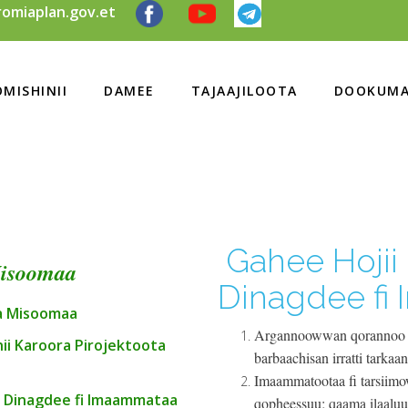
omiaplan.gov.et
MISHINII
DAMEE
TAJAAJILOOTA
DOOKUMA
Gahee Hojii 
Misoomaa
Dinagdee fi
a Misoomaa
Argannoowwan qorannoo f
ii Karoora Pirojektoota
barbaachisan irratti tarkaa
Imaammatootaa fi tarsiim
a Dinagdee fi Imaammataa
qopheessuu; qaama ilaaluu