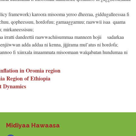
cy framework) karoora misooma yeroo dheeraa, giddugalleessaa fi
chuu, qopheessuu, hordofuu; gamaaggamuu; raawwii isaa qaama
u; mirkaneessisuu;
a irratti dandeettii raawwachiisummaa manneen hojii sadarkaa
leenjiiwwan adda addaa ni kenna, jijjirama mul’atus ni hordofa;
orannoo fi xiinxala imaammata misoomaan walqabatan hundumaa ni
Inflation in Oromia region
a Region of Ethiopia
nt Dynamics
Midiyaa Hawaasa