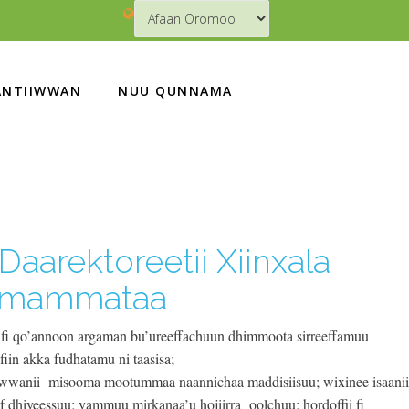
NTIIWWAN
NUU QUNNAMA
Daarektoreetii Xiinxala
 Imammataa
i qo’annoon argaman bu’ureeffachuun dhimmoota sirreeffamuu
nfiin akka fudhatamu ni taasisa;
owwanii misooma mootummaa naannichaa maddisiisuu; wixinee isaanii
f dhiyeessuu; yammuu mirkanaa’u hojiirra oolchuu; hordoffii fi