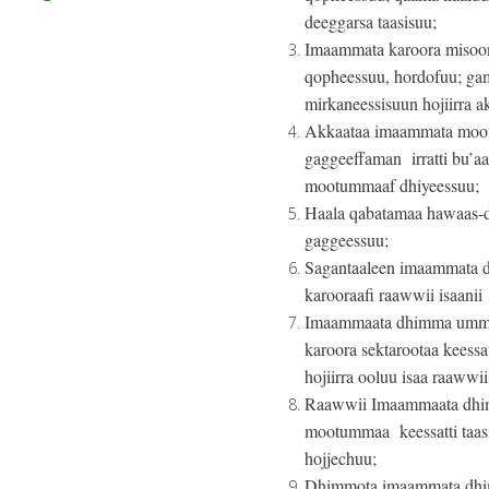
deeggarsa taasisuu;
Imaammata karoora misoom
qopheessuu, hordofuu; ga
mirkaneessisuun hojiirra ak
Akkaataa imaammata mootu
gaggeeffaman irratti bu’aa
mootummaaf dhiyeessuu;
Haala qabatamaa hawaas-di
gaggeessuu;
Sagantaaleen imaammata dh
karooraafi raawwii isaanii
Imaammaata dhimma ummat
karoora sektarootaa keess
hojiirra ooluu isaa raawwi
Raawwii Imaammaata dhimm
mootummaa keessatti taas
hojjechuu;
Dhimmota imaammata dhim