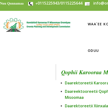
+
0115225943/0115225644
info@or
Skip to main content
Nuu Qunnamaa
WAA`EE KO
ODUU
Qophii Karooraa 
Daarektoreetii Karoor
Daareektooreetii Qoph
Misoomaa
Daarektoreetii Xiinxal