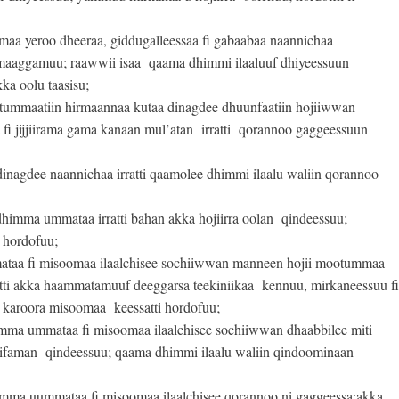
aa yeroo dheeraa, giddugalleessaa fi gabaabaa naannichaa
maaggamuu; raawwii isaa qaama dhimmi ilaaluuf dhiyeessuun
ka oolu taasisu;
mmaatiin hirmaannaa kutaa dinagdee dhuunfaatiin hojiiwwan
 fi jijjiirama gama kanaan mul’atan irratti qorannoo gaggeessuun
nagdee naannichaa irratti qaamolee dhimmi ilaalu waliin qorannoo
imma ummataa irratti bahan akka hojiirra oolan qindeessuu;
 hordofuu;
aa fi misoomaa ilaalchisee sochiiwwan manneen hojii mootummaa
atti akka haammatamuuf deeggarsa teekiniikaa kennuu, mirkaneessuu fi
i karoora misoomaa keessatti hordofuu;
a ummataa fi misoomaa ilaalchisee sochiiwwan dhaabbilee miti
ifaman qindeessuu; qaama dhimmi ilaalu waliin qindoominaan
ma uummataa fi misoomaa ilaalchisee qorannoo ni gaggeessa;akka