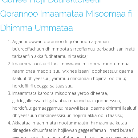
Qorannoo Imaamataa Misoomaa fi
Dhimma Ummataa
Argannoowwan qorannoo fi qo’annoon argaman
bu’ureeffachuun dhimmoota sirreeffamuu barbaachisan irratti
tarkaanfiin akka fudhatamu ni taasisa;
Imaammatootaa fi tarsiimowwanii misooma mootummaa
naannichaa maddisiisuu; wixinee isaanii qopheessuu; qaama
ilaaluuf dhiyeessuu; yammuu mirkanaa’u hojiirra oolchuu;
hordoffii fi deeggarsa taasisuu;
Imaammata karoora misoomaa yeroo dheeraa,
giddugalleessaa fi gabaabaa naannichaa qopheessuu,
hordofuu; gamaaggamuu; raawwii isaa qaama dhimmi ilaaluuf
dhiyeessuun mirkaneessisuun hojiirra akka oolu taasisu;
Akkaataa imaammata mootummaatiin hirmaannaa kutaa
dinagdee dhuunfaatiin hojiiwwan gaggeeffaman irratti bu’aa fi
jijjiirama gama kanaan mul’atan irratti qorannoo gaggeessuun