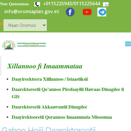
+
0115225943/0115225644
Skip to main content
Nuu Qunnamaa
info@oromiaplan.gov.et
Xillannoo fi Imaammataa
Daayireekteera Xiillannoo / Istaastiksii
Daarektoreetii Qo’annoo Pirofaayilii Hawaas Dinagdee fi
GIS
Daarektoreetii Akkaawuntii Dinagdee
Daayirektooretii Qorannoo Imaammata Misoomaa
Gahee Hojii Daarektoreetii