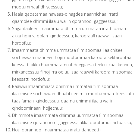
mootummaaf dhiyeessuu;
Haala qabatamaa hawaas-dinagdee naannichaa irratti
qaamolee dhimmi ilaalu waliin qorannoo gaggeessuu;
Sagantaaleen imaammata dhimma ummataa irratti bahan
akka hojiirra oolan qindeessuu; karooraafi raawwii isaanii
hordofuu;
Imaammaata dhimma ummataa fi misoomaa ilaalchisee
sochiiwwan manneen hojii mootummaa karoora sektarootaa
keessatti akka haammatamuuf deeggarsa teekiniikaa kennuu,
mirkaneessuu fi hojiirra ooluu isaa raawwii karoora misoomaa
keessatti hordofuu;
Raawwii Imaammaata dhimma ummataa fi misoomaa
ilaalchisee sochiiwwan dhaabbilee miti mootummaa keessatti
taasifaman qindeessuu; qaama dhimmi ilaalu waliin
qindoominaan hojjechuu;
Dhimmota imaammata dhimma uummataa fi misoomaa
ilaalchisee qorannoo ni gaggeessa;akka qoratamus ni taasisa;
Hojii qorannoo imaammataa irratti dandeettii