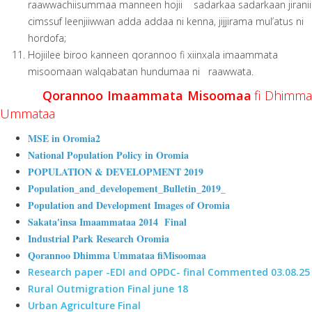
raawwachiisummaa manneen hojii sadarkaa sadarkaan jiranii
cimssuf leenjiiwwan adda addaa ni kenna, jijjirama mul’atus ni
hordofa;
Hojiilee biroo kanneen qorannoo fi xiinxala imaammata
misoomaan walqabatan hundumaa ni raawwata.
Qorannoo Imaammata Misoomaa
fi Dhimm
Ummataa
MSE in Oromia2
National Population Policy in Oromia
POPULATION & DEVELOPMENT 2019
Population_and_developement_Bulletin_2019_
Population and Development Images of Oromia
Sakata'insa Imaammataa 2014 Final
Industrial Park Research Oromia
Qorannoo Dhimma Ummataa fiMisoomaa
Research paper -EDI and OPDC- final Commented 03.08.25
Rural Outmigration Final june 18
Urban Agriculture Final