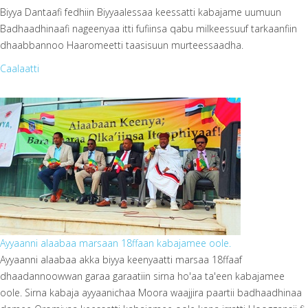
Biyya Dantaafi fedhiin Biyyaalessaa keessatti kabajame uumuun
Badhaadhinaafi nageenyaa itti fufiinsa qabu milkeessuuf tarkaanfiin
dhaabbannoo Haaromeetti taasisuun murteessaadha.
Caalaatti
Untitled.jpg
Ayyaanni alaabaa marsaan 18ffaan kabajamee oole.
Ayyaanni alaabaa akka biyya keenyaatti marsaa 18ffaaf
dhaadannoowwan garaa garaatiin sirna ho'aa ta'een kabajamee
oole. Sirna kabaja ayyaanichaa Moora waajjira paartii badhaadhinaa