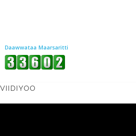
Daawwataa Maarsaritti
VIIDIYOO