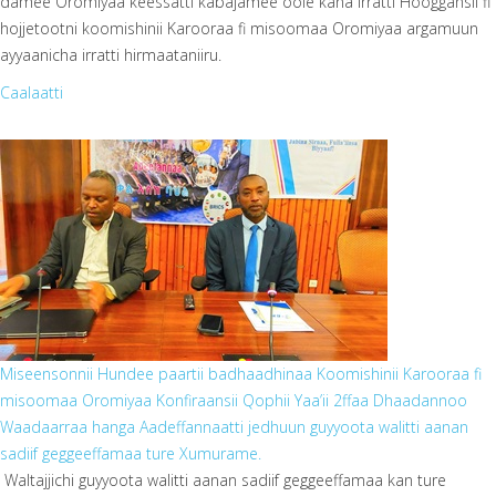
damee Oromiyaa keessatti kabajamee oole kana irratti Hooggansii fi
hojjetootni koomishinii Karooraa fi misoomaa Oromiyaa argamuun
ayyaanicha irratti hirmaataniiru.
Caalaatti
photo_2025-02-05_12-28-38.jpg
Miseensonnii Hundee paartii badhaadhinaa Koomishinii Karooraa fi
misoomaa Oromiyaa Konfiraansii Qophii Yaa’ii 2ffaa Dhaadannoo
Waadaarraa hanga Aadeffannaatti jedhuun guyyoota walitti aanan
sadiif geggeeffamaa ture Xumurame.
Waltajjichi guyyoota walitti aanan sadiif geggeeffamaa kan ture