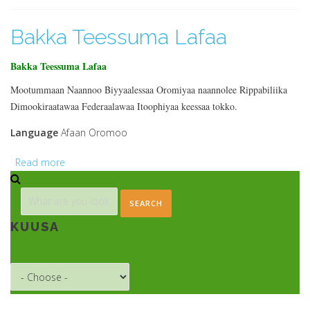
Bakka Teessuma Lafaa
Bakka Teessuma Lafaa
Mootummaan Naannoo Biyyaalessaa Oromiyaa naannolee Rippabiliika
Dimookiraatawaa Federaalawaa Itoophiyaa keessaa tokko.
Language
Afaan Oromoo
Read more
about Bakka Teessuma Lafaa
Search form
Search
KUUSA