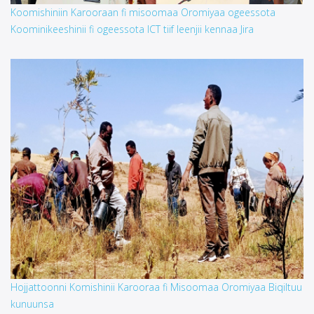
Koomishiniin Karooraan fi misoomaa Oromiyaa ogeessota
Koominikeeshinii fi ogeessota ICT tiif leenjii kennaa Jira
Hojjattoonni Komishinii Karooraa fi Misoomaa Oromiyaa Biqiltuu
kunuunsa