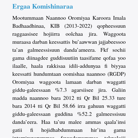
Ergaa Komishinaraa
Mootummaan Naannoo Oromiyaa Karoora Imala
Badhaadhinaa, KIB (2013-2022) qopheessuun
raggaasisee hojiirra oolchaa jira. Waggoota
muraasa darban keessattis bu’aawwan jajjabeessoo
ta’an galmeessisuun danda’ameera. Fkf sochii
gama diinagdee guddisuutiin taasifame qofaa yoo
ilaalle, haala rakkisaa idili-addunyaa fi biyyaa
keessatti hundumtaan oomishaa naannoo (RGDP)
Oromiyaa waggoota lamaan darban waggatti
giddu-galeessaan %7.3 agarsiisee jira. Galiin
madda naannoo bara 2012 tti Qr Bil 25.33 ture
bara 2014 tti Qr Bil 58.66 irra gahuun waggatti
giddu-galeessaan guddina %52.2 galmeessisuu
danda’eera. Haa ta’uu malee ammas qaala’insi
gatii fi hojidhabdummaan hir’ina gama
intarpiranarummaa fayyadamummaa teknolojii