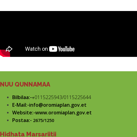
NUU QUNNAMAA
Bilbilaa:-
+
0115225943/0115225644
E-Mail:-info@oromiaplan.gov.et
Website:-www.oromiaplan.gov.et
Postaa:-
2675/1250
Hidhata Marsariitii