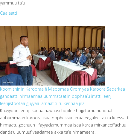
yammuu ta'u
Caalaatti
photo_2025-02-05_12-18-39.jpg
Koomishiniin Karooraa fi Misoomaa Oromiyaa Karoora Sadarkaa
gandaatti hirmaannaa uummataatiin qophaa’u irratti leenjii
leenjistootaa guyyaa lamaaf turu kennaa jira
Kaayyoon leenjii kanaa hawaasi hojiilee hojjetamu hundaaf
abbummaan karoora isaa qophessuu irraa eegalee akka keessatti
hirmaatu gochuun fayyadamummaa isaa karaa mirkaneeffachuu
danda’u uumuuf yaadamee akka ta’e himameera.