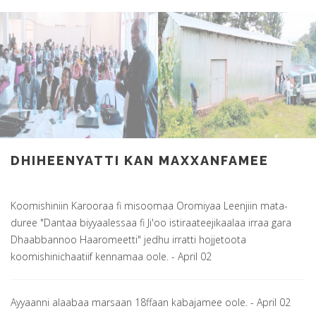
DHIHEENYATTI KAN MAXXANFAMEE
Koomishiniin Karooraa fi misoomaa Oromiyaa Leenjiin mata-
duree "Dantaa biyyaalessaa fi Ji'oo istiraateejikaalaa irraa gara
Dhaabbannoo Haaromeetti" jedhu irratti hojjetoota
koomishinichaatiif kennamaa oole.
- April 02
Ayyaanni alaabaa marsaan 18ffaan kabajamee oole.
- April 02