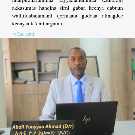
akkasumas hanqina sirni gabaa keenya qabuun
walittidabalamanii qormaata guddaa diinagdee
keenyaa ta’anii argamu.
>>Caalaatti