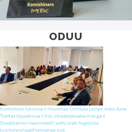
ODUU
559564117_726514367116475_69
Koomishiniin Karooraa fi misoomaa Oromiyaa Leenjiin mata-duree
"Dantaa biyyaalessaa fi Ji'oo istiraateejikaalaa irraa gara
Dhaabbannoo Haaromeetti" jedhu irratti hojjetoota
koomishinichaatiif kennamaa oole.